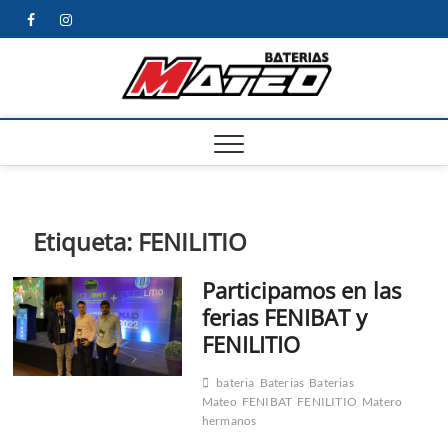
Saltar
facebook
instagram
al
contenido
Noved
NOVEDADES
SOBRE
BATERIAS
Etiqueta:
FENILITIO
Participamos en las
ferias FENIBAT y
FENILITIO
bateria
Baterias
Baterias
Mateo
FENIBAT
FENILITIO
Matero
hermanos