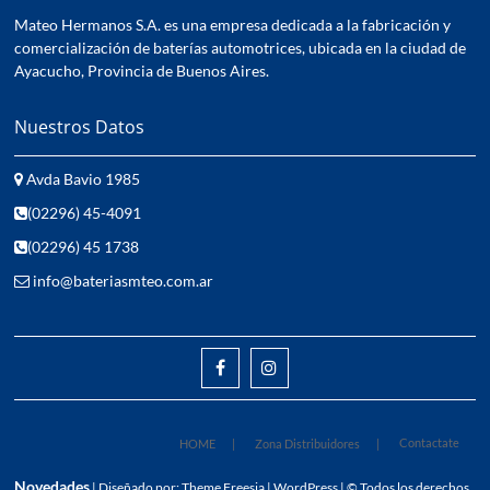
Mateo Hermanos S.A. es una empresa dedicada a la fabricación y
comercialización de baterías automotrices, ubicada en la ciudad de
Ayacucho, Provincia de Buenos Aires.
Nuestros Datos
Avda Bavio 1985
(02296) 45-4091
(02296) 45 1738
info@bateriasmteo.com.ar
facebook
instagram
Contactate
HOME
Zona Distribuidores
Novedades
| Diseñado por:
Theme Freesia
|
WordPress
| © Todos los derechos