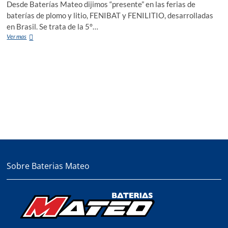
Desde Baterías Mateo dijimos “presente” en las ferias de
baterías de plomo y litio, FENIBAT y FENILITIO, desarrolladas
en Brasil. Se trata de la 5°…
Participamos
Ver mas
en
las
ferias
FENIBAT
y
FENILITIO
Sobre Baterias Mateo