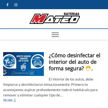
Saltar
facebook
instagram
al
contenido
Noved
NOVEDADES
SOBRE
BATERIAS
¿Cómo desinfectar el
interior del auto de
forma segura?
.
El interior de los autos, debe
limpiarse y desinfectarse minuciosamente. Primero te
aconsejamos aspirar profundamente todo el habitáculo para
remover y eliminar cualquier tipo de…
¿Cómo
Ver mas
desinfectar