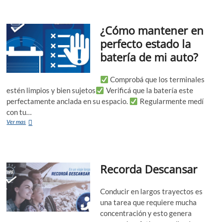
el
interior
del
¿Cómo mantener en
auto
de
perfecto estado la
forma
batería de mi auto?
segura?
.
Comprobá que los terminales
estén limpios y bien sujetos
Verificá que la batería este
perfectamente anclada en su espacio.
Regularmente medí
con tu…
¿Cómo
Ver mas
mantener
en
perfecto
estado
Recorda Descansar
la
batería
de
Conducir en largos trayectos es
mi
auto?
una tarea que requiere mucha
concentración y esto genera