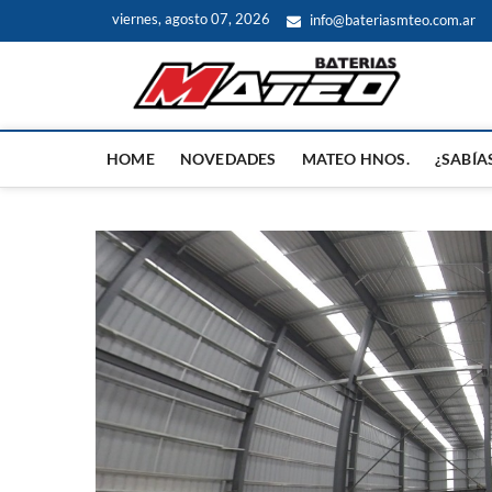
Saltar
viernes, agosto 07, 2026
info@bateriasmteo.com.ar
al
contenido
Nov
NOVEDADE
HOME
NOVEDADES
MATEO HNOS.
¿SABÍA