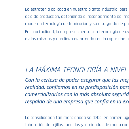
La estrategia aplicada en nuestra planta industrial pers
ciclo de producción, obteniendo el reconocimiento del me
moderna tecnología de fabricación y su alto grado de pr
En la actualidad, la empresa cuenta con tecnología de a
de las mismas y una línea de armado con la capacidad p
LA MÁXIMA TECNOLOGÍA A NIVEL
Con la certeza de poder asegurar que las mej
realidad, confiamos en su predisposición par
comercializarlos con la más absoluta segurid
respaldo de una empresa que confía en la exc
La consolidación tan mencionada se debe, en primer luga
fabricación de rejillas fundidas y laminadas de modo co