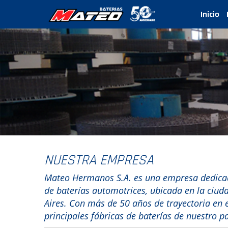
Inicio
NUESTRA EMPRESA
Mateo Hermanos S.A. es una empresa dedicada
de baterías automotrices, ubicada en la ciud
Aires. Con más de 50 años de trayectoria en 
principales fábricas de baterías de nuestro pa